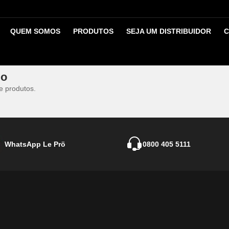
o
QUEM SOMOS
PRODUTOS
SEJA UM DISTRIBUIDOR
C
de acordo com a cidade e região de destino. com o cadastro aprovado em
go
e produtos.
WhatsApp Le Prö
0800 405 5111