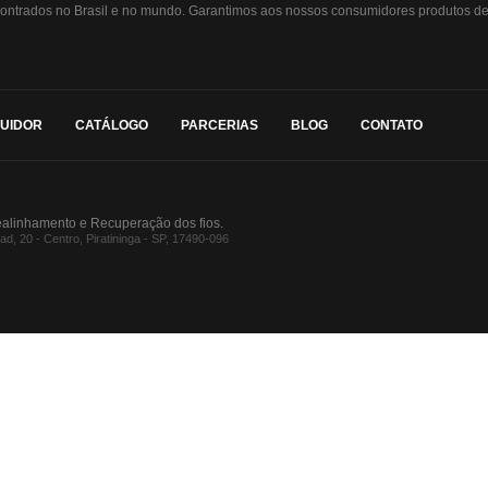
ontrados no Brasil e no mundo. Garantimos aos nossos consumidores produtos de 
BUIDOR
CATÁLOGO
PARCERIAS
BLOG
CONTATO
ealinhamento e Recuperação dos fios.
, 20 - Centro, Piratininga - SP, 17490-096