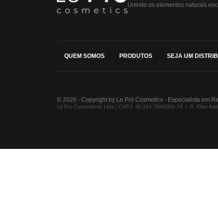
Unindo os elementos naturais enc
QUEM SOMOS
PRODUTOS
SEJA UM DISTRI
© 2026 - Copyright by Le Prö Cosmetics - Especialista em R
Le Pro Cosmeticos Ltda | CNPJ: 40.104.769/0001-74 | R. Elias Addad