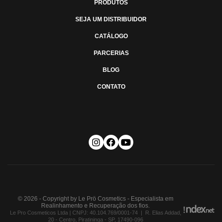
PRODUTOS
SEJA UM DISTRIBUIDOR
CATÁLOGO
PARCERIAS
BLOG
CONTATO
© 2026 - Copyright by Le Prö Cosmetics - Especialista em
Realinhamento e Recuperação dos fios.
Le Pro Cosmeticos Ltda | CNPJ: 40.104.769/0001-74 | R. Elias Addad,
20 - Centro, Piratininga - SP, 17490-096