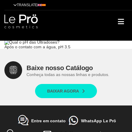
TRANSLATE
Qual o pH das Ultradoses?
Dicas
Alisamento
Tendências
Tratamentos
Técnicas
Cases de
sucesso
Qual o pH das Ultradoses?
Após o contato com a água, pH 3.5
Baixe nosso Catálogo
Conheça todas as nossas linhas e produtos.
BAIXAR AGORA
Entre em contato
WhatsApp Le Prö