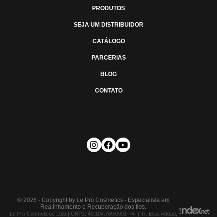
PRODUTOS
SEJA UM DISTRIBUIDOR
CATÁLOGO
PARCERIAS
BLOG
CONTATO
© 2026 - Copyright by Le Prö Cosmetics - Especialista em
Realinhamento e Recuperação dos fios.
Le Pro Cosmeticos Ltda | CNPJ: 40.104.769/0001-74 | R. Elias Addad,