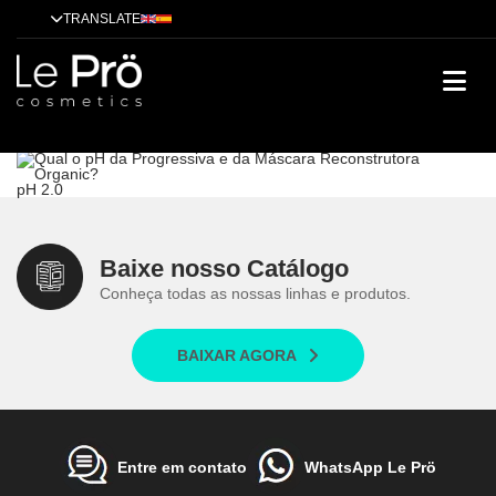
TRANSLATE
Qual o pH da Progressiva e da Máscara Reconstrutora Organic?
Tratamentos
Técnicas
Cases de sucesso
Dicas
Alisamento
Tendências
Qual o pH da Progressiva e da Máscara Reconstrutora Organic?
pH 2.0
Baixe nosso Catálogo
Conheça todas as nossas linhas e produtos.
BAIXAR AGORA
Entre em contato
WhatsApp Le Prö