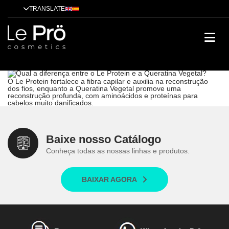
TRANSLATE
Qual a diferença entre o Le Protein e a Queratina Vegetal?
Dicas
Alisamento
Tendências
Tratamentos
Técnicas
Cases de
sucesso
Qual a diferença entre o Le Protein e a Queratina Vegetal?
O Le Protein fortalece a fibra capilar e auxilia na reconstrução
dos fios, enquanto a Queratina Vegetal promove uma
reconstrução profunda, com aminoácidos e proteínas para
cabelos muito danificados.
Baixe nosso Catálogo
Conheça todas as nossas linhas e produtos.
BAIXAR AGORA