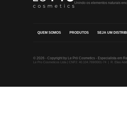
Unindo os elementos naturais enc
QUEM SOMOS
PRODUTOS
SEJA UM DISTRI
© 2026 - Copyright by Le Prö Cosmetics - Especialista em R
Le Pro Cosmeticos Ltda | CNPJ: 40.104.769/0001-74 | R. Elias Addad