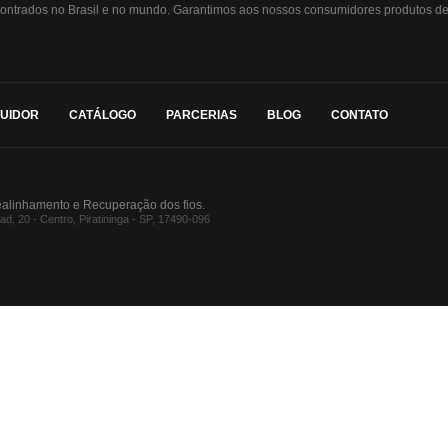
ontrados no Brasil e no mundo. Garantimos aos nossos consumidores produtos de 
BUIDOR
CATÁLOGO
PARCERIAS
BLOG
CONTATO
ealinhamento e Recuperação dos fios.
, 20 - Centro, Piratininga - SP, 17490-096