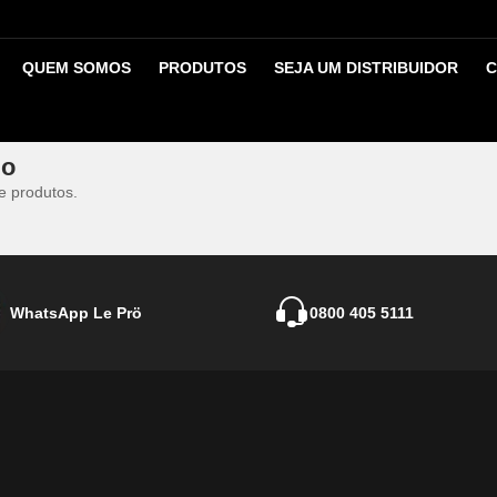
nstrutora Organic?
o
nstrutora Organic?
QUEM SOMOS
PRODUTOS
SEJA UM DISTRIBUIDOR
C
endo a Máscara Reconstrutora Organic menos concentrado e a progress
nto e redução de frizz e o efeito da progressiva de alisamento.
go
e produtos.
WhatsApp Le Prö
0800 405 5111