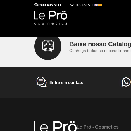
Qual a diferença da Progressiva e da Máscara Reco
0800 405 5111
TRANSLATE
Dicas
Alisamento
Tendências
Tratamentos
Técnicas
Cases de sucess
Qual a diferença da Progressiva e da Máscara Reco
A concentração de ácido dentro de cada produto, s
Máscara Reconstrutora Organic é apenas de alinhame
Baixe nosso Catálo
Conheça todas as nossas linhas 
Entre em contato
Le Prö - Cosmetics