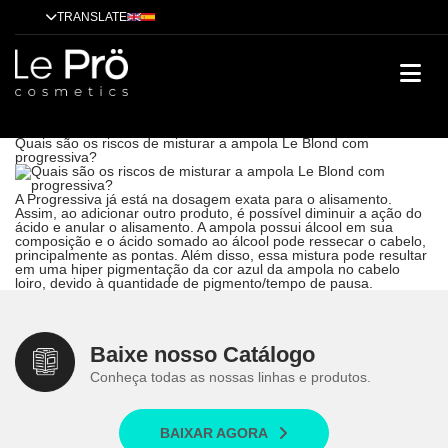
TRANSLATE
Quais são os riscos de misturar a ampola Le Blond com
progressiva?
Dicas
Alisamento
Tendências
Tratamentos
Técnicas
Cases de
sucesso
Quais são os riscos de misturar a ampola Le Blond com
progressiva?
A Progressiva já está na dosagem exata para o alisamento.
Assim, ao adicionar outro produto,
é possível diminuir a ação do
ácido e anular o alisamento
. A ampola possui álcool em sua
composição e o
ácido somado ao álcool
pode ressecar o cabelo,
principalmente as pontas. Além disso, essa mistura pode resultar
em uma
hiper pigmentação da cor azul
da ampola no cabelo
loiro, devido à quantidade de pigmento/tempo de pausa.
Baixe nosso Catálogo
Conheça todas as nossas linhas e produtos.
BAIXAR AGORA