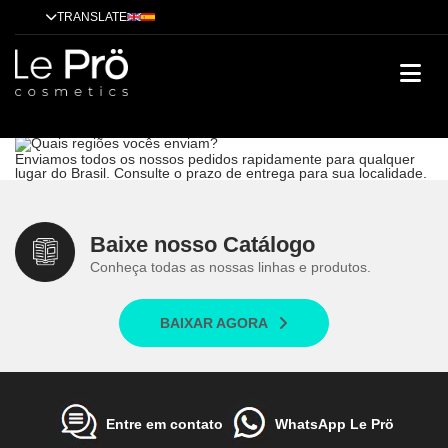
TRANSLATE
Quais regiões vocês enviam?
Dicas
Alisamento
Tendências
Tratamentos
Técnicas
Cases de
sucesso
Quais regiões vocês enviam?
Enviamos todos os nossos pedidos rapidamente para qualquer
lugar do Brasil. Consulte o prazo de entrega para sua localidade.
Baixe nosso Catálogo
Conheça todas as nossas linhas e produtos.
BAIXAR AGORA
Entre em contato
WhatsApp Le Prö