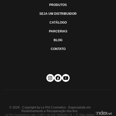
PRODUTOS
SEJA UM DISTRIBUIDOR
CATÁLOGO
PARCERIAS
BLOG
CONTATO
© 2026 - Copyright by Le Prö Cosmetics - Especialista em
Realinhamento e Recuperação dos fios.
Le Pro Cosmeticos Ltda | CNPJ: 40.104.769/0001-74 | R. Elias Addad,