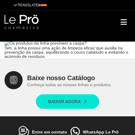
TRANSLATE
Os produtos da linha previnem a caspa?
Tratamentos
Técnicas
Cases de sucesso
Dicas
Alisamento
Tendências
Os produtos da linha previnem a caspa?
Sim, a linha possui uma ação de limpeza eficaz que auxilia na
prevenção da caspa, equilibrando o couro cabeludo e evitando o
acúmulo de resíduos.
Baixe nosso Catálogo
Conheça todas as nossas linhas e produtos.
BAIXAR AGORA
Entre em contato
WhatsApp Le Prö