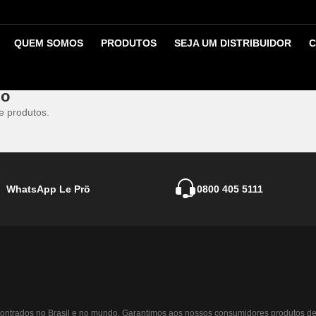
o
QUEM SOMOS
PRODUTOS
SEJA UM DISTRIBUIDOR
C
is de pelo menos 7 dias utilizar a Blond Single Pass.
go
e produtos.
WhatsApp Le Prö
0800 405 5111
ontrados no Brasil e no mundo. Garantimos aos nossos consumidores produtos de 