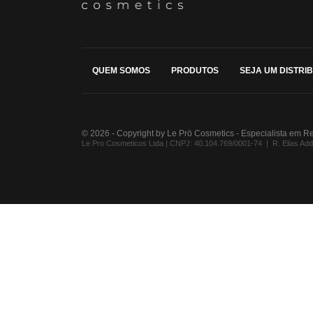
QUEM SOMOS
PRODUTOS
SEJA UM DISTRI
© 2026 - Copyright by Le Prö Cosmetics - Especialista em R
Le Pro Cosmeticos Ltda | CNPJ: 40.104.769/0001-74 | R. Elias Addad