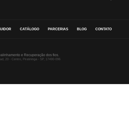
BUIDOR
CATÁLOGO
PARCERIAS
BLOG
CONTATO
ealinhamento e Recuperação dos fios.
, 20 - Centro, Piratininga - SP, 17490-096