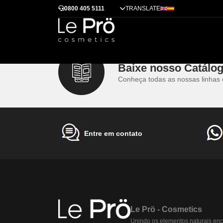
É melhor fazer antes ou depois de retocar a raiz?
0800 405 5111
TRANSLATE
Dicas
Alisamento
Tendências
Tratamentos
Técnicas
Cases de sucess
É melhor fazer antes ou depois de retocar a raiz?
É indicado primeiro realizar o retoque da raiz e depo
Baixe nosso Catálo
Conheça todas as nossas linhas 
Entre em contato
Le Prö - Cosmetics
Unindo os elementos naturais enc