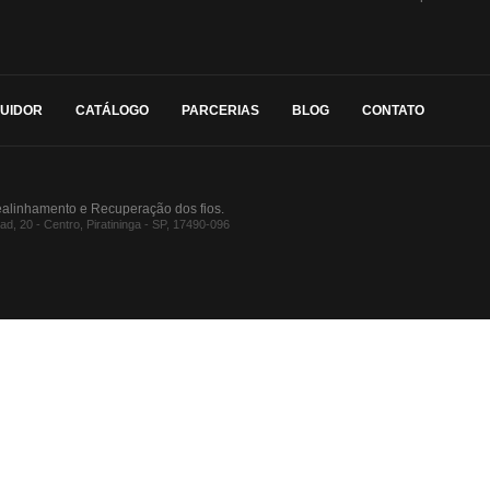
BUIDOR
CATÁLOGO
PARCERIAS
BLOG
CONTATO
ealinhamento e Recuperação dos fios.
, 20 - Centro, Piratininga - SP, 17490-096