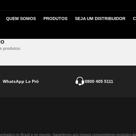
o
QUEM SOMOS
PRODUTOS
SEJA UM DISTRIBUIDOR
C
 diária, borrife o Spray com uma distância de, aproximadamente, 30 
go
e produtos.
WhatsApp Le Prö
0800 405 5111
ontrados no Brasil e no mundo. Garantimos aos nossos consumidores produtos de 