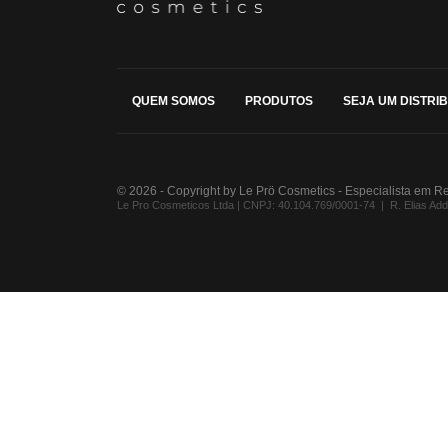
QUEM SOMOS
PRODUTOS
SEJA UM DISTRI
© 2026 - Copyright by Le Prö Cosmetics - Especialista em R
Le Pro Cosmeticos Ltda | CNPJ: 40.104.769/0001-74 | R. Elias Addad