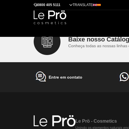
Como usar o Spray Bifásico?
0800 405 5111
TRANSLATE
Dicas
Alisamento
Tendências
Tratamentos
Técnicas
Cases de sucess
Como usar o Spray Bifásico?
Após escovação, prancha, ou apenas uma finalização
Baixe nosso Catálo
Conheça todas as nossas linhas 
Entre em contato
Le Prö - Cosmetics
Unindo os elementos naturais enc