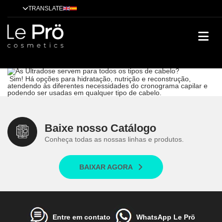
TRANSLATE
As Ultradose servem para todos os tipos de cabelo?
Dicas
Alisamento
Tendências
Tratamentos
Técnicas
Cases de
sucesso
As Ultradose servem para todos os tipos de cabelo?
Sim! Há opções para hidratação, nutrição e reconstrução,
atendendo às diferentes necessidades do cronograma capilar e
podendo ser usadas em qualquer tipo de cabelo.
Baixe nosso Catálogo
Conheça todas as nossas linhas e produtos.
BAIXAR AGORA
Entre em contato
WhatsApp Le Prö