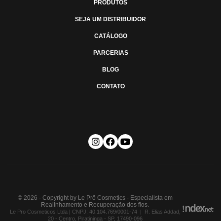
PRODUTOS
SEJA UM DISTRIBUIDOR
CATÁLOGO
PARCERIAS
BLOG
CONTATO
© 2026 - Copyright by Le Prö Cosmetics - Especialista em
Realinhamento e Recuperação dos fios.
Le Pro Cosmeticos Ltda | CNPJ: 40.104.769/0001-74 | R. Elias Addad,
20 - Centro, Piratininga - SP, 17490-096