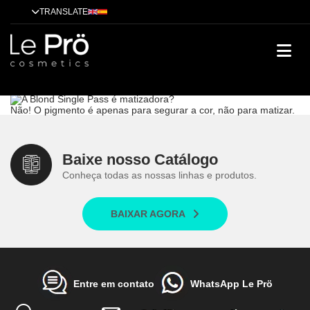
TRANSLATE
A Blond Single Pass é matizadora?
Dicas
Alisamento
Tendências
Tratamentos
Técnicas
Cases de
sucesso
A Blond Single Pass é matizadora?
Não! O pigmento é apenas para segurar a cor, não para matizar.
Baixe nosso Catálogo
Conheça todas as nossas linhas e produtos.
BAIXAR AGORA
Entre em contato
WhatsApp Le Prö