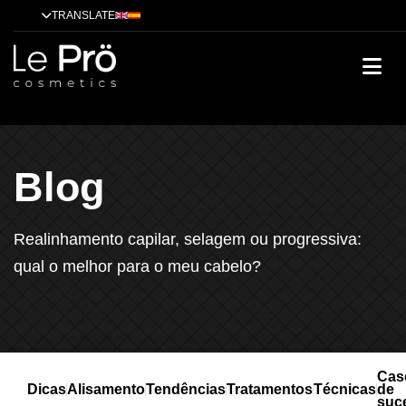
TRANSLATE
Blog
Realinhamento capilar, selagem ou progressiva:
qual o melhor para o meu cabelo?
Cas
Dicas
Alisamento
Tendências
Tratamentos
Técnicas
de
suc