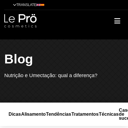
TRANSLATE
Blog
Nutrição e Umectação: qual a diferença?
Cas
Dicas
Alisamento
Tendências
Tratamentos
Técnicas
de
suc