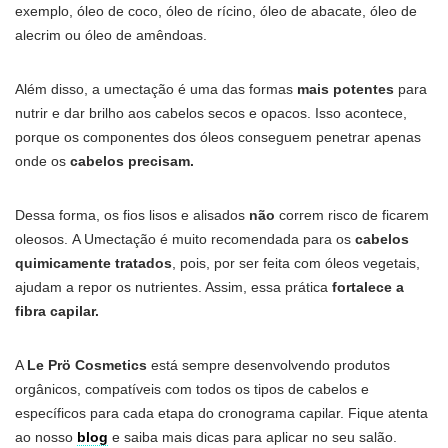
exemplo, óleo de coco, óleo de rícino, óleo de abacate, óleo de
alecrim ou óleo de amêndoas.
Além disso, a umectação é uma das formas
mais potentes
para
nutrir e dar brilho aos cabelos secos e opacos. Isso acontece,
porque os componentes dos óleos conseguem penetrar apenas
onde os
cabelos precisam.
Dessa forma, os fios lisos e alisados
não
correm risco de ficarem
oleosos.
A Umectação é muito recomendada para os
cabelos
quimicamente tratados
, pois, por ser feita com óleos vegetais,
ajudam a repor os nutrientes. Assim, essa prática
fortalece a
fibra capilar.
A
Le Prö Cosmetics
está sempre desenvolvendo produtos
orgânicos, compatíveis com todos os tipos de cabelos e
específicos para cada etapa do cronograma capilar. Fique atenta
ao nosso
blog
e saiba mais dicas para aplicar no seu salão.