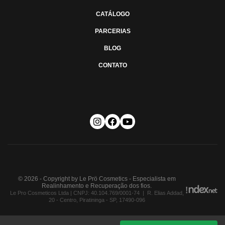
CATÁLOGO
PARCERIAS
BLOG
CONTATO
© 2026 - Copyright by Le Prö Cosmetics - Especialista em
Realinhamento e Recuperação dos fios.
Le Pro Cosmeticos Ltda | CNPJ: 40.104.769/0001-74 | R. Elias Addad,
20 - Centro, Piratininga - SP, 17490-096